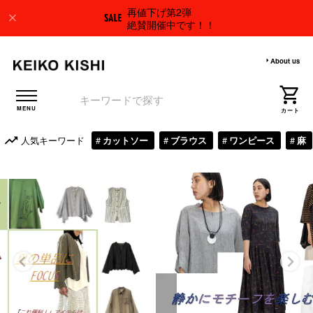
再値下げ第2弾
絶賛開催中です！！
About us
人気キーワード
カットソー
ブラウス
ワンピース
麻